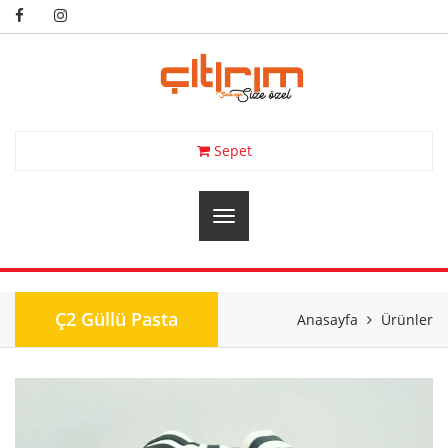
Sepet
Ç2 Güllü Pasta
Anasayfa
Ürünler